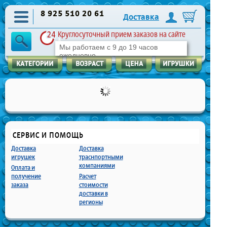
8 925 510 20 61
Доставка
Круглосуточный прием заказов на сайте
Мы работаем с 9 до 19 часов
ежедневно
СЕРВИС И ПОМОЩЬ
Доставка
Доставка
игрушек
траснпортными
компаниями
Оплата и
получение
Расчет
заказа
стоимости
доставки в
регионы