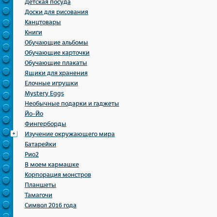
Детская посуда
Доски для рисования
Канцтовары
Книги
Обучающие альбомы
Обучающие карточки
Обучающие плакаты
Ящики для хранения
Елочные игрушки
Mystery Eggs
Необычные подарки и гаджеты
Йо-Йо
Фингерборды
Изучение окружающего мира
Батарейки
Рио2
В моем кармашке
Корпорация монстров
Планшеты
Тамагочи
Символ 2016 года