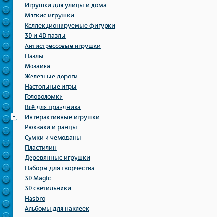
Игрушки для улицы и дома
Мягкие игрушки
Коллекционируемые фигурки
3D и 4D пазлы
Антистрессовые игрушки
Пазлы
Мозаика
Железные дороги
Настольные игры
Головоломки
Всё для праздника
Интерактивные игрушки
Рюкзаки и ранцы
Сумки и чемоданы
Пластилин
Деревянные игрушки
Наборы для творчества
3D Magic
3D светильники
Hasbro
Альбомы для наклеек