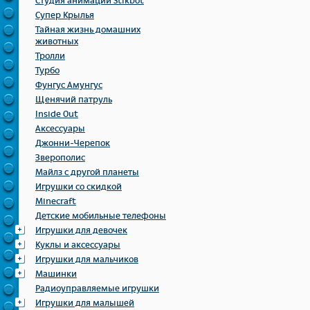
Студия анимации Stikbot
Супер Крылья
Тайная жизнь домашних
животных
Тролли
Турбо
Фунгус Амунгус
Щенячий патруль
Inside Out
Аксессуары
Джонни-Черепок
Зверополис
Майлз с другой планеты
Игрушки со скидкой
Minecraft
Детские мобильные телефоны
Игрушки для девочек
Куклы и аксессуары
Игрушки для мальчиков
Машинки
Радиоуправляемые игрушки
Игрушки для малышей