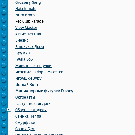
Grossery Gang
Hatchimals
Num Noms
Pet Club Parade
View Master
Аглис Пет Шоп
Бинзис
В поисках Дори
Врумиз
Губка Боб
Животные-тянучки
Игровые наборы Max Steel
Игрушки Зуру
Йо-кай Вотч
Миниатюрные фигурки Disney
Октонавты
Растущие фигурки
Сборные модели
Свинка Пеппа
Смурфики
Соник Бум