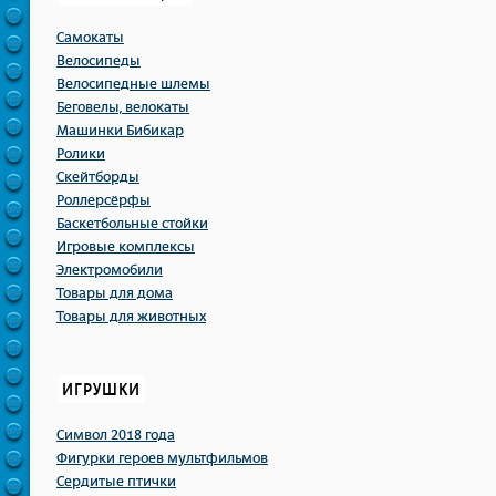
Самокаты
Велосипеды
Велосипедные шлемы
Беговелы, велокаты
Машинки Бибикар
Ролики
Скейтборды
Роллерсёрфы
Баскетбольные стойки
Игровые комплексы
Электромобили
Товары для дома
Товары для животных
ИГРУШКИ
Символ 2018 года
Фигурки героев мультфильмов
Сердитые птички