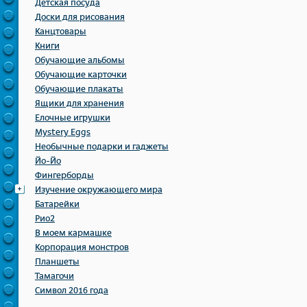
Детская посуда
Доски для рисования
Канцтовары
Книги
Обучающие альбомы
Обучающие карточки
Обучающие плакаты
Ящики для хранения
Елочные игрушки
Mystery Eggs
Необычные подарки и гаджеты
Йо-Йо
Фингерборды
Изучение окружающего мира
Батарейки
Рио2
В моем кармашке
Корпорация монстров
Планшеты
Тамагочи
Символ 2016 года