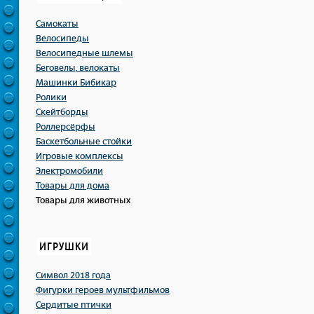
Самокаты
Велосипеды
Велосипедные шлемы
Беговелы, велокаты
Машинки Бибикар
Ролики
Скейтборды
Роллерсёрфы
Баскетбольные стойки
Игровые комплексы
Электромобили
Товары для дома
Товары для животных
ИГРУШКИ
Символ 2018 года
Фигурки героев мультфильмов
Сердитые птички