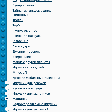
Студия анимации Stikbot
Супер Крылья
Тайная жизнь домашних
животных
Тролли
Турбо
Фунгус Амунгус
Щенячий патруль
Inside Out
Аксессуары
Джонни-Черепок
Зверополис
Майлз с другой планеты
Игрушки со скидкой
Minecraft
Детские мобильные телефоны
Игрушки для девочек
Куклы и аксессуары
Игрушки для мальчиков
Машинки
Радиоуправляемые игрушки
Игрушки для малышей