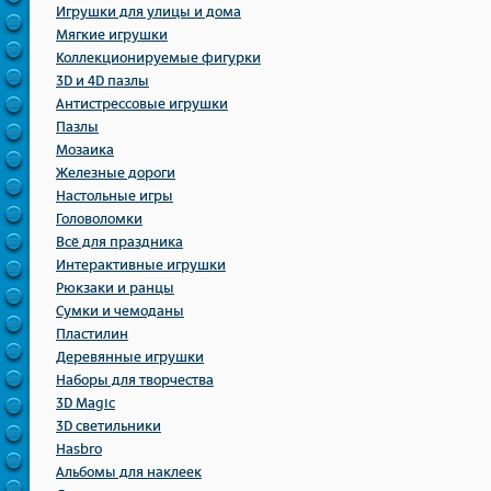
Игрушки для улицы и дома
Мягкие игрушки
Коллекционируемые фигурки
3D и 4D пазлы
Антистрессовые игрушки
Пазлы
Мозаика
Железные дороги
Настольные игры
Головоломки
Всё для праздника
Интерактивные игрушки
Рюкзаки и ранцы
Сумки и чемоданы
Пластилин
Деревянные игрушки
Наборы для творчества
3D Magic
3D светильники
Hasbro
Альбомы для наклеек