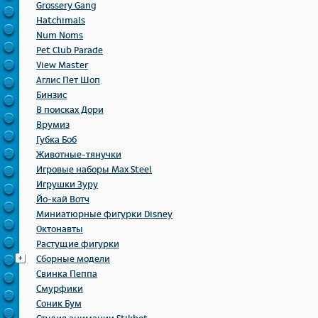
Grossery Gang
Hatchimals
Num Noms
Pet Club Parade
View Master
Аглис Пет Шоп
Бинзис
В поисках Дори
Врумиз
Губка Боб
Животные-тянучки
Игровые наборы Max Steel
Игрушки Зуру
Йо-кай Вотч
Миниатюрные фигурки Disney
Октонавты
Растущие фигурки
Сборные модели
Свинка Пеппа
Смурфики
Соник Бум