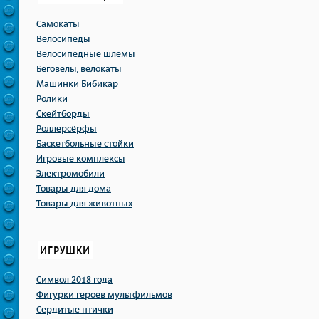
Самокаты
Велосипеды
Велосипедные шлемы
Беговелы, велокаты
Машинки Бибикар
Ролики
Скейтборды
Роллерсёрфы
Баскетбольные стойки
Игровые комплексы
Электромобили
Товары для дома
Товары для животных
ИГРУШКИ
Символ 2018 года
Фигурки героев мультфильмов
Сердитые птички