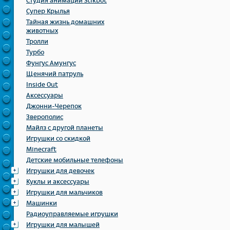
Студия анимации Stikbot
Супер Крылья
Тайная жизнь домашних
животных
Тролли
Турбо
Фунгус Амунгус
Щенячий патруль
Inside Out
Аксессуары
Джонни-Черепок
Зверополис
Майлз с другой планеты
Игрушки со скидкой
Minecraft
Детские мобильные телефоны
Игрушки для девочек
Куклы и аксессуары
Игрушки для мальчиков
Машинки
Радиоуправляемые игрушки
Игрушки для малышей