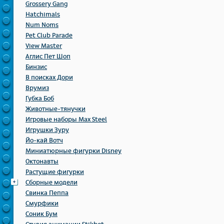
Grossery Gang
Hatchimals
Num Noms
Pet Club Parade
View Master
Аглис Пет Шоп
Бинзис
В поисках Дори
Врумиз
Губка Боб
Животные-тянучки
Игровые наборы Max Steel
Игрушки Зуру
Йо-кай Вотч
Миниатюрные фигурки Disney
Октонавты
Растущие фигурки
Сборные модели
Свинка Пеппа
Смурфики
Соник Бум