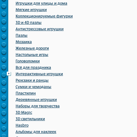
Игрушки для улицы и дома
Мягкие игрушки
Коллекционируемые фигурки
3D и 4D пазлы
Антистрессовые игрушки
Пазлы
Мозаика
Железные дороги
Настольные игры
Головоломки
Всё для праздника
Интерактивные игрушки
Рюкзаки и ранцы
Сумки и чемоданы
Пластилин
Деревянные игрушки
Наборы для творчества
3D Magic
3D светильники
Hasbro
Альбомы для наклеек