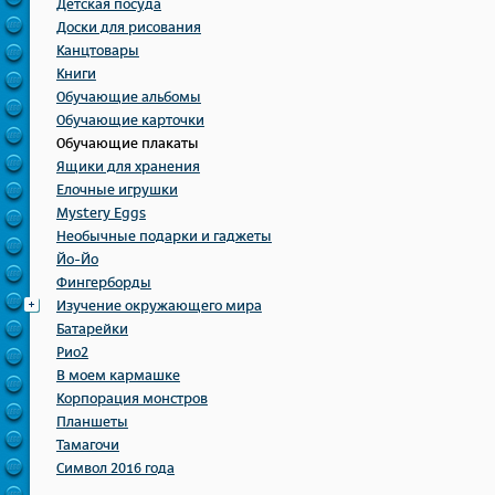
Детская посуда
Доски для рисования
Канцтовары
Книги
Обучающие альбомы
Обучающие карточки
Обучающие плакаты
Ящики для хранения
Елочные игрушки
Mystery Eggs
Необычные подарки и гаджеты
Йо-Йо
Фингерборды
Изучение окружающего мира
Батарейки
Рио2
В моем кармашке
Корпорация монстров
Планшеты
Тамагочи
Символ 2016 года