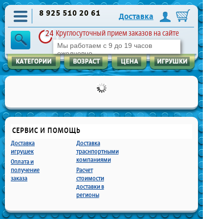
8 925 510 20 61
Доставка
Круглосуточный прием заказов на сайте
Мы работаем с 9 до 19 часов
ежедневно
СЕРВИС И ПОМОЩЬ
Доставка
Доставка
игрушек
траснпортными
компаниями
Оплата и
получение
Расчет
заказа
стоимости
доставки в
регионы