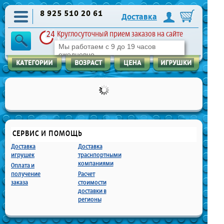
8 925 510 20 61
Доставка
Круглосуточный прием заказов на сайте
Мы работаем с 9 до 19 часов
ежедневно
СЕРВИС И ПОМОЩЬ
Доставка
Доставка
игрушек
траснпортными
компаниями
Оплата и
получение
Расчет
заказа
стоимости
доставки в
регионы