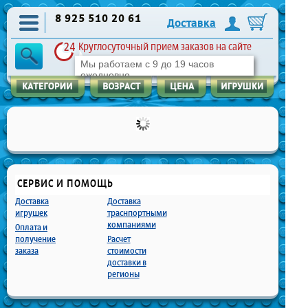
8 925 510 20 61
Доставка
Круглосуточный прием заказов на сайте
Мы работаем с 9 до 19 часов
ежедневно
СЕРВИС И ПОМОЩЬ
Доставка
Доставка
игрушек
траснпортными
компаниями
Оплата и
получение
Расчет
заказа
стоимости
доставки в
регионы