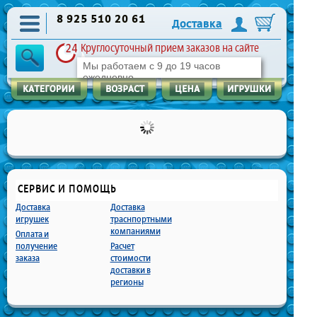
8 925 510 20 61
Доставка
Круглосуточный прием заказов на сайте
Мы работаем с 9 до 19 часов
ежедневно
СЕРВИС И ПОМОЩЬ
Доставка
Доставка
игрушек
траснпортными
компаниями
Оплата и
получение
Расчет
заказа
стоимости
доставки в
регионы