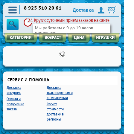
8 925 510 20 61
Доставка
Круглосуточный прием заказов на сайте
Мы работаем с 9 до 19 часов
ежедневно
СЕРВИС И ПОМОЩЬ
Доставка
Доставка
игрушек
траснпортными
компаниями
Оплата и
получение
Расчет
заказа
стоимости
доставки в
регионы