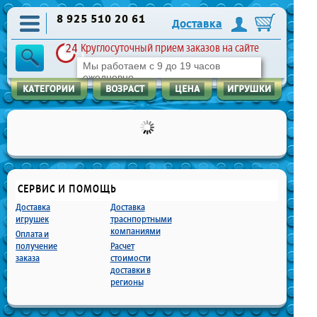
8 925 510 20 61
Доставка
Круглосуточный прием заказов на сайте
Мы работаем с 9 до 19 часов
ежедневно
СЕРВИС И ПОМОЩЬ
Доставка
Доставка
игрушек
траснпортными
компаниями
Оплата и
получение
Расчет
заказа
стоимости
доставки в
регионы