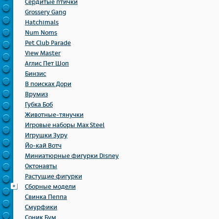
Сердитые птички
Grossery Gang
Hatchimals
Num Noms
Pet Club Parade
View Master
Аглис Пет Шоп
Бинзис
В поисках Дори
Врумиз
Губка Боб
Животные-тянучки
Игровые наборы Max Steel
Игрушки Зуру
Йо-кай Вотч
Миниатюрные фигурки Disney
Октонавты
Растущие фигурки
Сборные модели
Свинка Пеппа
Смурфики
Соник Бум