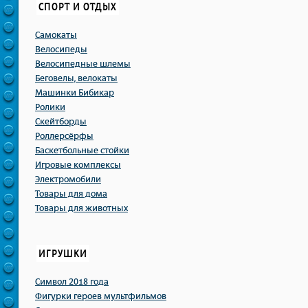
СПОРТ И ОТДЫХ
Самокаты
Велосипеды
Велосипедные шлемы
Беговелы, велокаты
Машинки Бибикар
Ролики
Скейтборды
Роллерсёрфы
Баскетбольные стойки
Игровые комплексы
Электромобили
Товары для дома
Товары для животных
ИГРУШКИ
Символ 2018 года
Фигурки героев мультфильмов