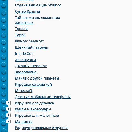
Студия анимации Stikbot
Супер Крылья
Тайная жизнь домашних
животных
Тролли
Турбо
Фунгус Амунгус
Щенячий патруль
Inside Out
Аксессуары
Джонни-Черепок
Зверополис
Майлз с другой планеты
Игрушки со скидкой
Minecraft
Детские мобильные телефоны
Игрушки для девочек
Куклы и аксессуары
Игрушки для мальчиков
Машинки
Радиоуправляемые игрушки