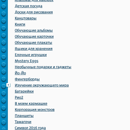
Альбомы для наклеек
Детская посуда
Доски для рисования
Канцтовары
Книги
Обучающие альбомы
Обучающие карточки
Обучающие плакаты
Ящики для хранения
Елочные игрушки
Mystery Eggs
Необычные подарки и гаджеты
Йо-Йо
Фингерборды
Изучение окружающего мира
Батарейки
Рио2
В моем кармашке
Корпорация монстров
Планшеты
Тамагочи
Символ 2016 года