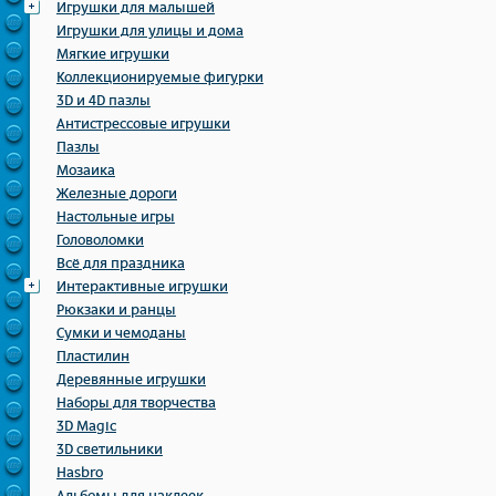
Игрушки для малышей
Игрушки для улицы и дома
Мягкие игрушки
Коллекционируемые фигурки
3D и 4D пазлы
Антистрессовые игрушки
Пазлы
Мозаика
Железные дороги
Настольные игры
Головоломки
Всё для праздника
Интерактивные игрушки
Рюкзаки и ранцы
Сумки и чемоданы
Пластилин
Деревянные игрушки
Наборы для творчества
3D Magic
3D светильники
Hasbro