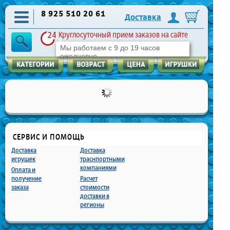
8 925 510 20 61
Доставка
Круглосуточный прием заказов на сайте
Мы работаем с 9 до 19 часов
ежедневно
СЕРВИС И ПОМОЩЬ
Доставка
Доставка
игрушек
траснпортными
компаниями
Оплата и
получение
Расчет
заказа
стоимости
доставки в
регионы