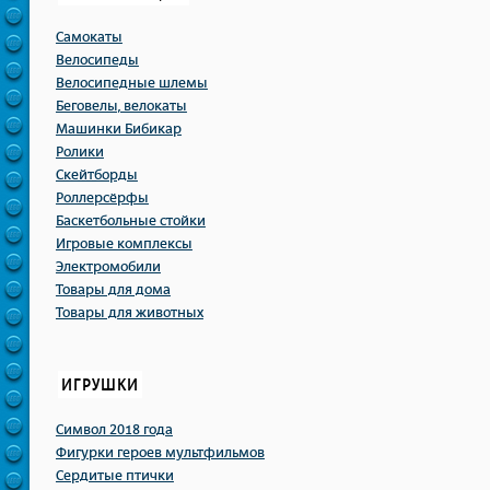
Самокаты
Велосипеды
Велосипедные шлемы
Беговелы, велокаты
Машинки Бибикар
Ролики
Скейтборды
Роллерсёрфы
Баскетбольные стойки
Игровые комплексы
Электромобили
Товары для дома
Товары для животных
ИГРУШКИ
Символ 2018 года
Фигурки героев мультфильмов
Сердитые птички