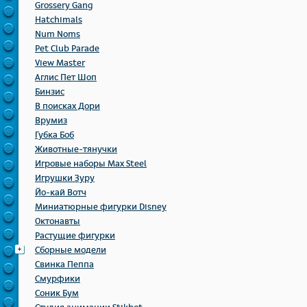
Grossery Gang
Hatchimals
Num Noms
Pet Club Parade
View Master
Аглис Пет Шоп
Бинзис
В поисках Дори
Врумиз
Губка Боб
Животные-тянучки
Игровые наборы Max Steel
Игрушки Зуру
Йо-кай Вотч
Миниатюрные фигурки Disney
Октонавты
Растущие фигурки
Сборные модели
Свинка Пеппа
Смурфики
Соник Бум