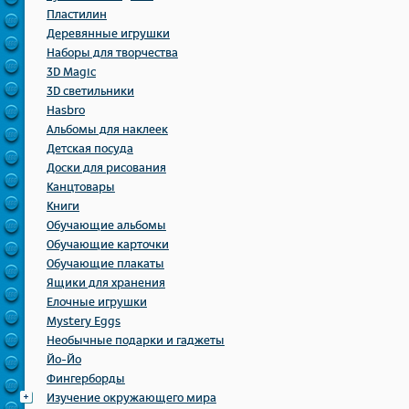
Пластилин
Деревянные игрушки
Наборы для творчества
3D Magic
3D светильники
Hasbro
Альбомы для наклеек
Детская посуда
Доски для рисования
Канцтовары
Книги
Обучающие альбомы
Обучающие карточки
Обучающие плакаты
Ящики для хранения
Елочные игрушки
Mystery Eggs
Необычные подарки и гаджеты
Йо-Йо
Фингерборды
Изучение окружающего мира