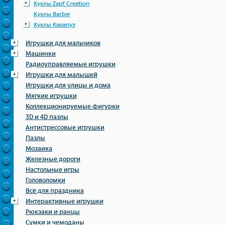
Куклы Zapf Creation
Куклы Barbie
Куклы Карапуз
Игрушки для мальчиков
Машинки
Радиоуправляемые игрушки
Игрушки для малышей
Игрушки для улицы и дома
Мягкие игрушки
Коллекционируемые фигурки
3D и 4D пазлы
Антистрессовые игрушки
Пазлы
Мозаика
Железные дороги
Настольные игры
Головоломки
Всё для праздника
Интерактивные игрушки
Рюкзаки и ранцы
Сумки и чемоданы