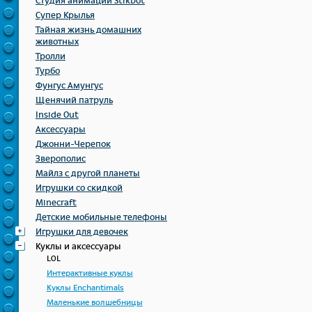
Студия анимации Stikbot
Супер Крылья
Тайная жизнь домашних
животных
Тролли
Турбо
Фунгус Амунгус
Щенячий патруль
Inside Out
Аксессуары
Джонни-Черепок
Зверополис
Майлз с другой планеты
Игрушки со скидкой
Minecraft
Детские мобильные телефоны
Игрушки для девочек
Куклы и аксессуары
LOL
Интерактивные куклы
Куклы Enchantimals
Маленькие волшебницы