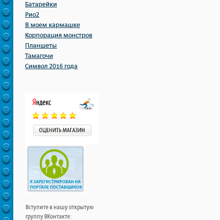
Батарейки
Рио2
В моем кармашке
Корпорация монстров
Планшеты
Тамагочи
Символ 2016 года
Вступите в нашу открытую
группу ВКонтакте: